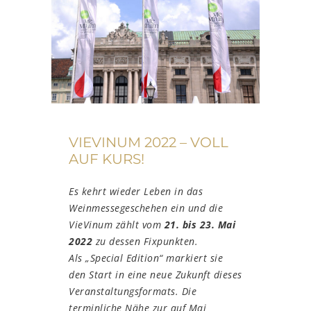
VIEVINUM 2022 – VOLL
AUF KURS!
Es kehrt wieder Leben in das
Weinmessegeschehen ein und die
VieVinum z
ä
hlt vom
21. bis 23. Mai
2022
zu dessen Fixpunkten.
Als
„
Special Edition
“
markiert sie
den Start in eine neue Zukunft dieses
Veranstaltungsformats.
Die
terminliche N
ä
he zur auf Mai