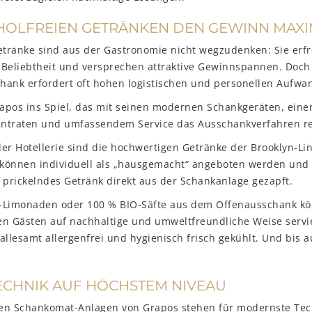
HOLFREIEN GETRÄNKEN DEN GEWINN MAXI
etränke sind aus der Gastronomie nicht wegzudenken: Sie erf
 Beliebtheit und versprechen attraktive Gewinnspannen. Doch
hank erfordert oft hohen logistischen und personellen Aufwa
pos ins Spiel, das mit seinen modernen Schankgeräten, einer
ntraten und umfassendem Service das Ausschankverfahren rev
er Hotellerie sind die hochwertigen Getränke der Brooklyn-Li
e können individuell als „hausgemacht“ angeboten werden un
er prickelndes Getränk direkt aus der Schankanlage gezapft.
-Limonaden oder 100 % BIO-Säfte aus dem Offenausschank k
en Gästen auf nachhaltige und umweltfreundliche Weise servi
allesamt allergenfrei und hygienisch frisch gekühlt. Und bis 
CHNIK AUF HÖCHSTEM NIVEAU
en Schankomat-Anlagen von Grapos stehen für modernste Tec