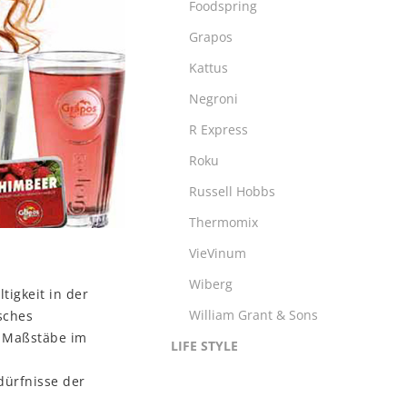
Foodspring
Grapos
Kattus
Negroni
R Express
Roku
Russell Hobbs
Thermomix
VieVinum
Wiberg
tigkeit in der
William Grant & Sons
sches
e Maßstäbe im
LIFE STYLE
dürfnisse der