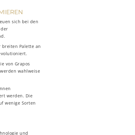
MIEREN
reuen sich bei den
 der
nd.
 breiten Palette an
olutioniert.
nie von Grapos
d werden wahlweise
önnen
ert werden. Die
auf wenige Sorten
hnologie und