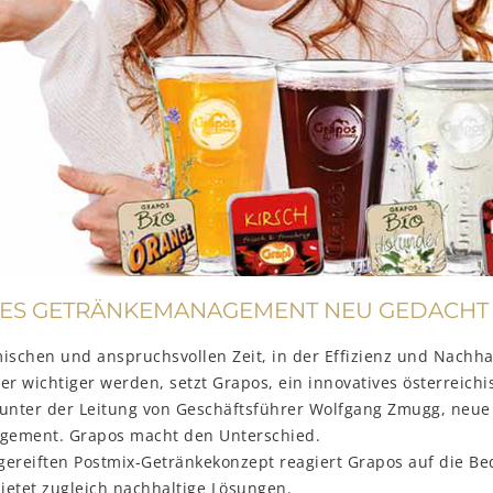
TES GETRÄNKEMANAGEMENT NEU GEDACHT
ischen und anspruchsvollen Zeit, in der Effizienz und Nachhal
er wichtiger werden, setzt Grapos, ein innovatives österreichi
nter der Leitung von Geschäftsführer Wolfgang Zmugg, neu
ement. Grapos macht den Unterschied.
gereiften Postmix-Getränkekonzept reagiert Grapos auf die Be
ietet zugleich nachhaltige Lösungen.