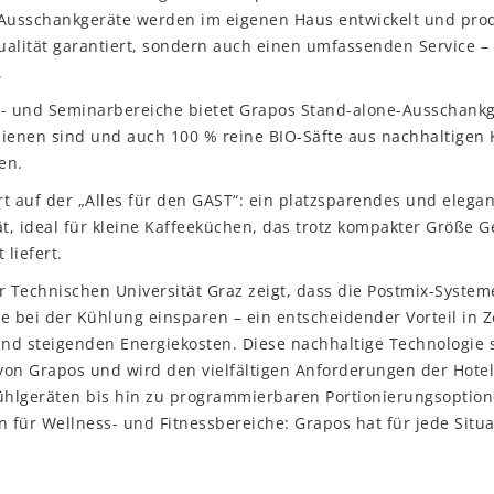
e Ausschankgeräte werden im eigenen Haus entwickelt und prod
alität garantiert, sondern auch einen umfassenden Service – 
.
s- und Seminarbereiche bietet Grapos Stand-alone-Ausschankg
dienen sind und auch 100 % reine BIO-Säfte aus nachhaltigen
en.
t auf der „Alles für den GAST“: ein platzsparendes und elega
, ideal für kleine Kaffeeküchen, das trotz kompakter Größe G
 liefert.
r Technischen Universität Graz zeigt, dass die Postmix-System
e bei der Kühlung einsparen – ein entscheidender Vorteil in Z
nd steigenden Energiekosten. Diese nachhaltige Technologie 
on Grapos und wird den vielfältigen Anforderungen der Hotel
Kühlgeräten bis hin zu programmierbaren Portionierungsoptio
n für Wellness- und Fitnessbereiche: Grapos hat für jede Situ