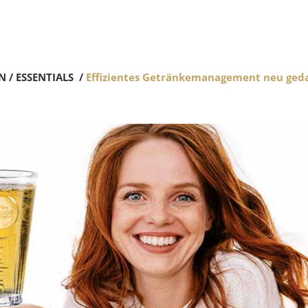
N
/
ESSENTIALS
/
Effizientes Getränkemanagement neu ged