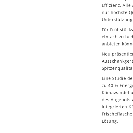
Effizienz. All
nur höchste Qu
Unterstützung
Für Frühstück
einfach zu be
anbieten könn
Neu präsentier
Ausschankgerät
Spitzenqualität
Eine Studie de
zu 40 % Energi
Klimawandel u
des Angebots v
integrierten 
Frischeflasche
Lösung.