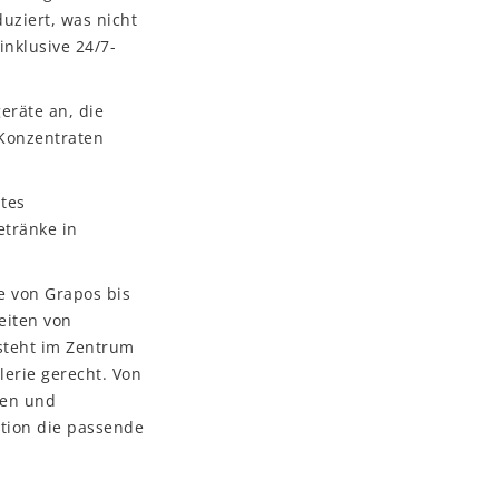
uziert, was nicht
inklusive 24/7-
eräte an, die
 Konzentraten
ntes
etränke in
e von Grapos bis
eiten von
steht im Zentrum
lerie gerecht. Von
nen und
ation die passende