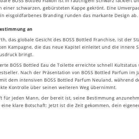
are BOSS Bottled Flakon ist in rauchigem Schwarz lackiert un
on einer schwarzen, gebürsteten Kappe gekrönt. Eine Umverp
in eisgoldfarbenes Branding runden das markante Design ab.
estimmung an
h, das globale Gesicht des BOSS Bottled Franchise, ist der St
en Kampagne, die das neue Kapitel einleitet und die innere S
sdruck bringt.
erte BOSS Bottled Eau de Toilette erreichte schnell Kultstatus 
estseller. Nach der Präsentation von BOSS Bottled Parfum im Ja
 mit dem intensiven BOSS Bottled Parfum Neuland, während 
kte Kontrolle über seinen weiteren Weg übernimmt.
ft für jeden Mann, der bereit ist, seine Bestimmung anzuneh
eine klare Botschaft: Jetzt ist die Zeit gekommen, dein eigene