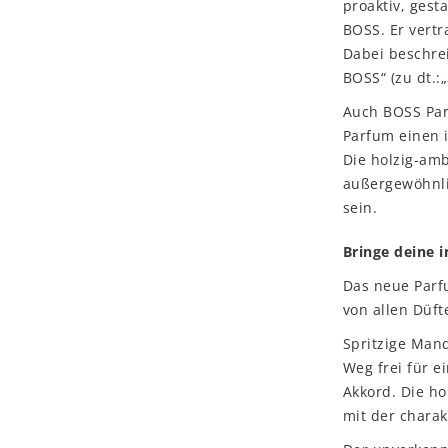
proaktiv, gesta
BOSS. Er vertr
Dabei beschrei
BOSS“ (zu dt.:
Auch BOSS Par
Parfum einen 
Die holzig-amb
außergewöhnlic
sein.
Bringe deine i
Das neue Parf
von allen Düft
Spritzige Man
Weg frei für 
Akkord. Die h
mit der charak