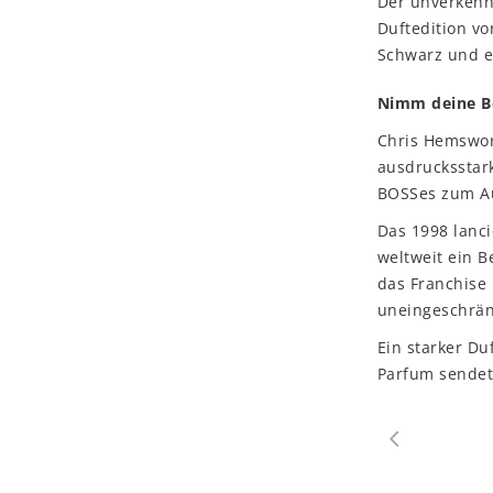
Der unverkennb
Duftedition v
Schwarz und e
Nimm deine B
Chris Hemswort
ausdrucksstark
BOSSes zum Au
Das 1998 lanci
weltweit ein B
das Franchise
uneingeschrän
Ein starker Du
Parfum sendet 