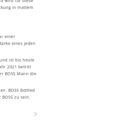
d wird für diese
ackung in mattem
ar einer
tärke eines jeden
und ist bis heute
hr 2021 betritt
der BOSS Mann die
men. BOSS Bottled
r BOSS zu sein.