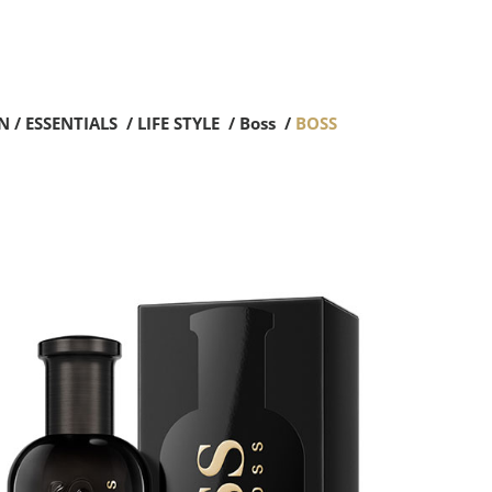
N
/
ESSENTIALS
/
LIFE STYLE
/
Boss
/
BOSS