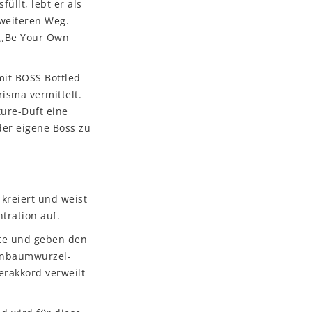
füllt, lebt er als
 weiteren Weg.
o „Be Your Own
mit BOSS Bottled
isma vermittelt.
ture-Duft eine
der eigene Boss zu
kreiert und weist
tration auf.
ote und geben den
genbaumwurzel-
erakkord verweilt