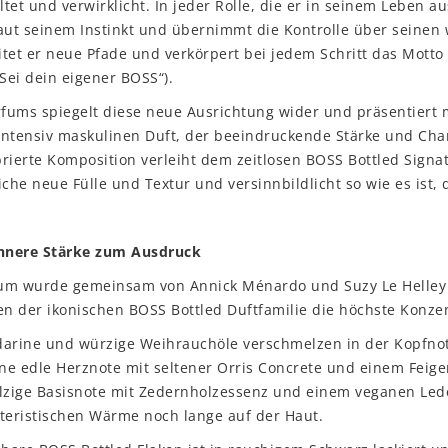
ltet und verwirklicht. In jeder Rolle, die er in seinem Leben aus
aut seinem Instinkt und übernimmt die Kontrolle über seinen
tet er neue Pfade und verkörpert bei jedem Schritt das Mott
„Sei dein eigener BOSS“).
fums spiegelt diese neue Ausrichtung wider und präsentiert 
intensiv maskulinen Duft, der beeindruckende Stärke und Char
rierte Komposition verleiht dem zeitlosen BOSS Bottled Signa
he neue Fülle und Textur und versinnbildlicht so wie es ist, 
nnere St
ä
rke zum Ausdruck
um wurde gemeinsam von Annick Ménardo und Suzy Le Helley 
en der ikonischen BOSS Bottled Duftfamilie die höchste Konzen
darine und würzige Weihrauchöle verschmelzen in der Kopfn
eine edle Herznote mit seltener Orris Concrete und einem Fei
olzige Basisnote mit Zedernholzessenz und einem veganen Led
teristischen Wärme noch lange auf der Haut.