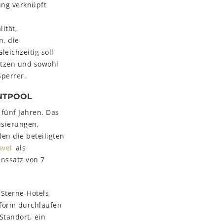
ung verknüpft
ität,
n, die
leichzeitig soll
etzen und sowohl
Sperrer.
ENTPOOL
 fünf Jahren. Das
isierungen,
en die beteiligten
avel
als
nssatz von 7
-Sterne-Hotels
tform durchlaufen
Standort, ein