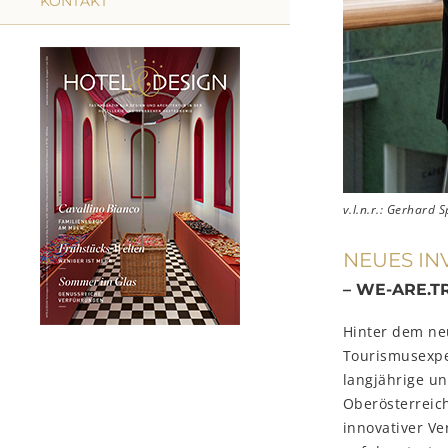
KONTAKT
v.l.n.r.: Gerhard 
NEUES IN
– WE-ARE.T
Hinter dem ne
Tourismusexp
langjährige u
Oberösterreich
innovativer Ve