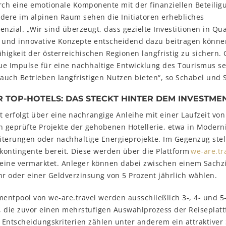
ch eine emotionale Komponente mit der finanziellen Beteilig
dere im alpinen Raum sehen die Initiatoren erhebliches
zial. „Wir sind überzeugt, dass gezielte Investitionen in Qual
t und innovative Konzepte entscheidend dazu beitragen könne
igkeit der österreichischen Regionen langfristig zu sichern. G
ue Impulse für eine nachhaltige Entwicklung des Tourismus s
 auch Betrieben langfristigen Nutzen bieten“, so Schabel und 
R TOP-HOTELS: DAS STECKT HINTER DEM INVESTM
 erfolgt über eine nachrangige Anleihe mit einer Laufzeit von
 in geprüfte Projekte der gehobenen Hotellerie, etwa in Modern
terungen oder nachhaltige Energieprojekte. Im Gegenzug stell
kontingente bereit. Diese werden über die Plattform
we-are.tr
eine vermarktet. Anleger können dabei zwischen einem Sachzi
hr oder einer Geldverzinsung von 5 Prozent jährlich wählen.
mentpool von we-are.travel werden ausschließlich 3-, 4- und 5
die zuvor einen mehrstufigen Auswahlprozess der Reiseplat
Entscheidungskriterien zählen unter anderem ein attraktiver 