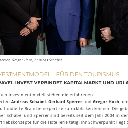
Sperrer, Gregor Hoch, Andreas Schabel
VESTMENTMODELL FÜR DEN TOURISMUS
RAVEL INVEST VERBINDET KAPITALMARKT UND URL
uen Investmentmodell stehen die erfahrenen
erten
Andreas Schabel
,
Gerhard Sperrer
und
Gregor Hoch
, di
nd fundierte Branchenexpertise zurückblicken können. Die geb
er Schabel und Sperrer sind bereits seit dem Jahr 2004 in de
rtriebskonzepte für die Hotellerie tätig. Ihr Schwerpunkt lieg