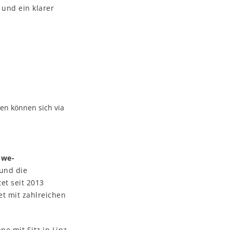
und ein klarer
nen können sich via
t
we-
 und die
et seit 2013
t mit zahlreichen
e mit Sitz in Linz