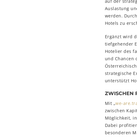
auf der strate
Auslastung un
werden. Durch
Hotels zu ersc
Ergänzt wird 
tiefgehender 
Hotelier des 
und Chancen de
Österreichisch
strategische E
unterstützt Ho
ZWISCHEN R
Mit „
we-are.tr
zwischen Kapi
Möglichkeit, i
Dabei profitie
besonderen Me