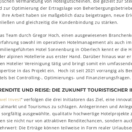
gischen Vermarktung von Hotelgutscheinen, die gezielt zur St
d zur Optimierung der Ertragslage von Beherbergungsbetrieb
 ihre Arbeit haben sie maßgeblich dazu beigetragen, neue Erl
hließen und gleichzeitig die Kundenbindung zu stärken.
das Team durch Gregor Hoch, einen ausgewiesenen Branchenk
Erfahrung sowohl im operativen Hotelmanagement als auch im 
familiengeführten Hotel Sonnenburg in Oberlech kennt er die
r alpinen Hotellerie aus erster Hand. Darüber hinaus war er 
en Hotelier Vereinigung tätig und bringt somit ein umfassen
xpertise in das Projekt ein. Hoch ist seit 2021 vorrangig als Be
tels bei Controlling-, Optimierungs- und Finanzierungsfragen.
ENDITE UND REISE: DIE ZUKUNFT TOURISTISCHER 
avel Invest
“ verfolgen die drei Initiatoren das Ziel, eine innova
talmarkt und Tourismus zu schlagen. Anlegerinnen und Anlege
n sorgfältig ausgewählte, qualitativ hochwertige Hotelprojekte 
ren sie nicht nur von attraktiven Renditechancen, sondern au
hrwert: Die Erträge können teilweise in Form realer Urlaubse