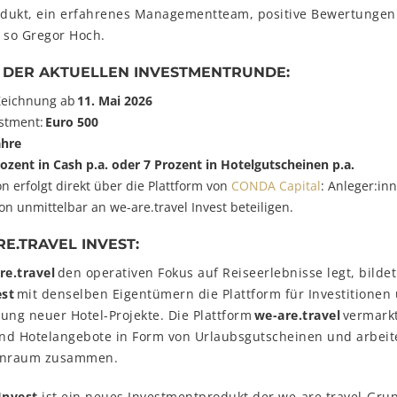
rodukt, ein erfahrenes Managementteam, positive Bewertungen 
 so Gregor Hoch.
S DER AKTUELLEN INVESTMENTRUNDE:
 Zeichnung ab
11. Mai 2026
stment:
Euro 500
ahre
rozent in Cash p.a. oder 7 Prozent in Hotelgutscheinen p.a.
on erfolgt direkt über die Plattform von
CONDA Capital
: Anleger:in
ion unmittelbar an we-are.travel Invest beteiligen.
E.TRAVEL INVEST:
re.travel
den operativen Fokus auf Reiseerlebnisse legt, bilde
est
mit denselben Eigentümern die Plattform für Investitionen
ung neuer Hotel-Projekte. Die Plattform
we-are.travel
vermarkt
nd Hotelangebote in Form von Urlaubsgutscheinen und arbeite
penraum zusammen.
Invest
ist ein neues Investmentprodukt der we-are.travel-Grupp