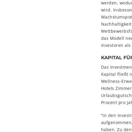
werden, wodur
wird. Insbeson
Wachstumspoten
Nachhaltigkei
Wettbewerbsfäh
das Modell ne
Investoren als
KAPITAL FÜ
Das Investment
Kapital fließt
Wellness-Erwei
Hotels Zimmer
Urlaubsgutsch
Prozent pro Ja
“In den Invest
aufgenommen, 
haben. Zu den 