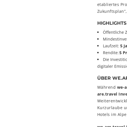
etabliertes P
Zukunftsplan”,
HIGHLIGHT
Öffentliche
Mindestinve
Laufzeit:
5 J
Rendite:
5 P
Die Investiti
digitaler Emiss
ÜBER WE.AR
Während
we-a
are.travel Inv
Weiterentwickl
Kurzurlaube u
Hotels im Al
we-are.travel 