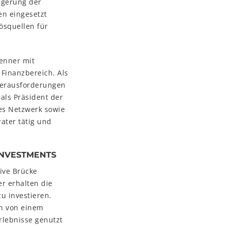
eigerung der
en eingesetzt
ösquellen für
enner mit
Finanzbereich. Als
 Herausforderungen
als Präsident der
des Netzwerk sowie
rater tätig und
INVESTMENTS
tive Brücke
r erhalten die
zu investieren.
ch von einem
rlebnisse genutzt