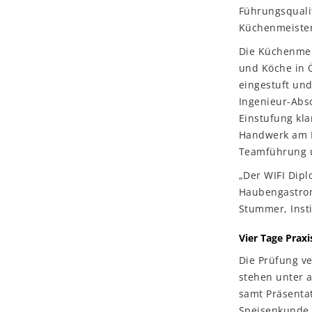
Führungsqualit
Küchenmeister,
Die Küchenmei
und Köche in Ö
eingestuft und
Ingenieur-Absc
Einstufung kla
Handwerk am H
Teamführung 
„Der WIFI Dipl
Haubengastron
Stummer, Insti
Vier Tage Praxi
Die Prüfung v
stehen unter 
samt Präsentat
Speisenkunde,