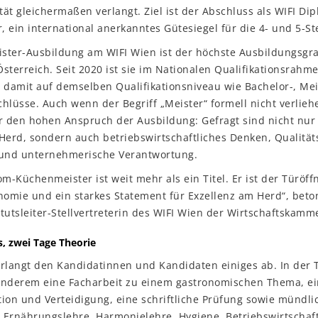
ät gleichermaßen verlangt. Ziel ist der Abschluss als WIFI Di
 ein international anerkanntes Gütesiegel für die 4- und 5-S
ster-Ausbildung am WIFI Wien ist der höchste Ausbildungsgr
sterreich. Seit 2020 ist sie im Nationalen Qualifikationsrahme
 damit auf demselben Qualifikationsniveau wie Bachelor-, Mei
hlüsse. Auch wenn der Begriff „Meister“ formell nicht verliehe
r den hohen Anspruch der Ausbildung: Gefragt sind nicht nur
erd, sondern auch betriebswirtschaftliches Denken, Qualit
und unternehmerische Verantwortung.
om-Küchenmeister ist weit mehr als ein Titel. Er ist der Türöff
omie und ein starkes Statement für Exzellenz am Herd“, beto
tutsleiter-Stellvertreterin des WIFI Wien der Wirtschaftskamm
s, zwei Tage Theorie
erlangt den Kandidatinnen und Kandidaten einiges ab. In der
anderem eine Facharbeit zu einem gastronomischen Thema, ei
ion und Verteidigung, eine schriftliche Prüfung sowie mündli
 Ernährungslehre, Harmonielehre, Hygiene, Betriebswirtscha