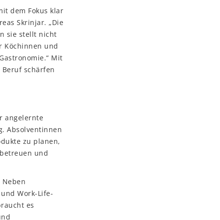
 mit dem Fokus klar
eas Skrinjar. „Die
sie stellt nicht
r Köchinnen und
 Gastronomie.“ Mit
 Beruf schärfen
r angelernte
g. Absolventinnen
odukte zu planen,
 betreuen und
. Neben
 und Work-Life-
raucht es
und