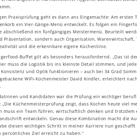
ramm.
gigen Praxisprüfung geht es dann ans Eingemachte: Am ersten 
korb ein Vier-Gänge-Menü entwickelt. Es folgen ein Fingerfo
e abschließend ein fünfgängiges Meistermenü. Beurteilt werd
 Präsentation, sondern auch Organisation, Warenwirtschaft, 
eativität und die erkennbare eigene Küchenlinie.
gerfood-Buffet gilt als besonders herausfordernd. „Das ist der
ier muss die Logistik bis ins kleinste Detail stimmen, und j
 Konsistenz und Optik funktionieren – auch bei 34 Grad Somme
hgebackene WIFI-Küchenmeister David Kindler, erleichtert nac
.
datinnen und Kandidaten war die Prüfung ein wichtiger berufl
: „Die Küchenmeisterprüfung zeigt, dass Kochen heute viel meh
 muss ein Team führen, wirtschaftlich denken und trotzdem e
Handschrift entwickeln. Genau diese Kombination macht die Au
habe diesen wichtigen Schritt in meiner Karriere nun geschafft
n persönliches Ziel erreicht zu haben.“