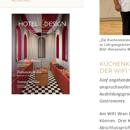
KONTAKT
„Die Küchenmeiste
so Lehrgangsleiter
Bild: Alessandra W
KÜCHENKU
DER WIFI
Fünf angehende
anspruchsvollen
Ausbildungsgrad
Gastronomie.
Am WIFI Wien 
Können. Drei K
Abschlussprüfu