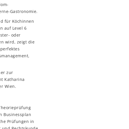
plom-
terne-Gastronomie.
ad für Köchinnen
n auf Level 6
ster- oder
n wird, zeigt die
 perfektes
ätsmanagement,
ner zur
nt Katharina
er Wien.
 Theorieprüfung
n Businessplan
che Prüfungen in
ft und Rechtskunde