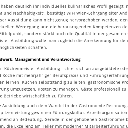
e haben deutlich ihr individuelles kulinarisches Profil gezeigt,
ät und Nachhaltigkeit“, bestätigt WIFI Wien-Lehrgangleiter Andr
ser Ausbildung kann nicht genug hervorgehoben werden, denn 
iduellen Werdegang und die herausragenden Kompetenzen de
ittelpunkt, sondern stärkt auch die Qualität in der gesamten
ster-Ausbildung wolle man zugleich die Anerkennung für den
möglichkeiten schaffen.
ndwerk, Management und Verantwortung
om-Küchenmeister-Ausbildung richtet sich an ausgebildete ode
 Köche mit mehrjähriger Berufspraxis und Führungserfahrun
n lernen, Küchen selbstständig zu leiten, gastronomische Pr
erung umzusetzen, Kosten zu managen, Gäste professionell zu
 Betriebe wirtschaftlich zu führen.
ie Ausbildung auch dem Wandel in der Gastronomie Rechnung
Spitzenleistung gewinnen Führungskultur, Arbeitsorganisation
mend an Bedeutung. Gerade in der gehobenen Gastronomie b
en, die Exzellenz am Teller mit moderner Mitarbeiterführung 