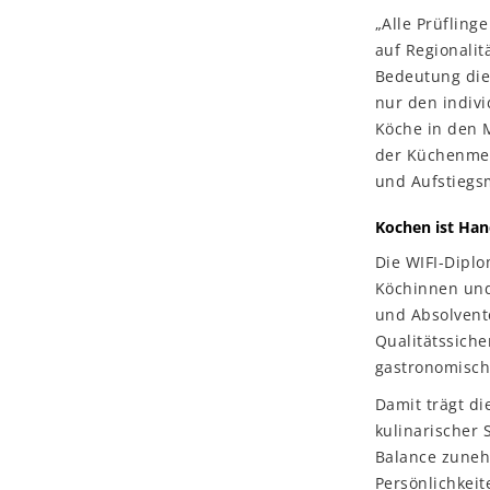
„Alle Prüfling
auf Regionalit
Bedeutung die
nur den indiv
Köche in den M
der Küchenmei
und Aufstiegs
Kochen ist Ha
Die WIFI-Dipl
Köchinnen und
und Absolvente
Qualitätssich
gastronomische
Damit trägt d
kulinarischer 
Balance zuneh
Persönlichkeit