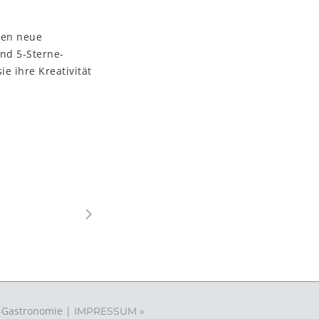
ten neue
nd 5-Sterne-
ie ihre Kreativität
p-Gastronomie |
IMPRESSUM »