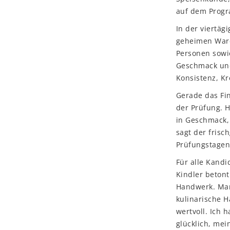
auf dem Prog
In der viertä
geheimen Waren
Personen sowi
Geschmack und
Konsistenz, Kr
Gerade das Fin
der Prüfung. H
in Geschmack,
sagt der frisc
Prüfungstagen
Für alle Kandi
Kindler betont
Handwerk. Man
kulinarische 
wertvoll. Ich 
glücklich, mei