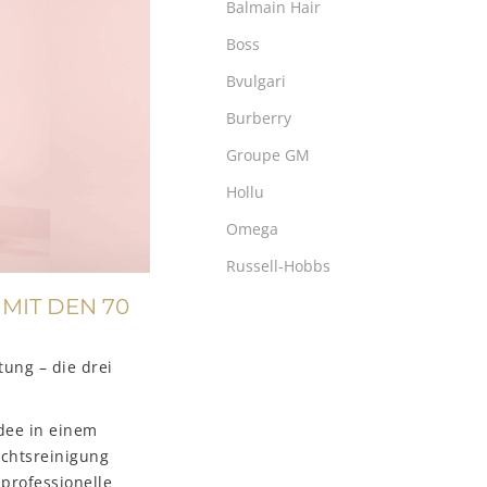
Balmain Hair
Boss
Bvulgari
Burberry
Groupe GM
Hollu
Omega
Russell-Hobbs
 MIT DEN 70
ung – die drei
dee in einem
ichtsreinigung
 professionelle