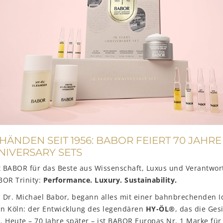
HÄNDEN SEIT 1956: BABOR FEIERT 70 JAHRE
NIVERSARY SETS
t BABOR für das Beste aus Wissenschaft, Luxus und Verantwort
BOR Trinity:
Performance. Luxury. Sustainability.
 Dr. Michael Babor, begann alles mit einer bahnbrechenden I
in Köln: der Entwicklung des legendären
HY-ÖL®
, das die Ges
e. Heute – 70 Jahre später – ist BABOR Europas Nr. 1 Marke für