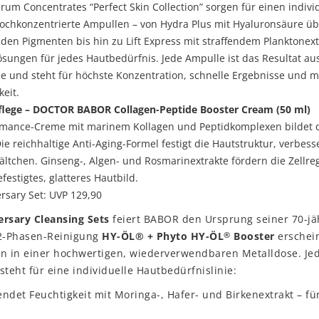
um Concentrates “Perfect Skin Collection” sorgen für einen individ
hochkonzentrierte Ampullen – von Hydra Plus mit Hyaluronsäure üb
enden Pigmenten bis hin zu Lift Express mit straffendem Planktonext
ösungen für jedes Hautbedürfnis. Jede Ampulle ist das Resultat au
e und steht für höchste Konzentration, schnelle Ergebnisse und 
keit.
flege – DOCTOR BABOR Collagen-Peptide Booster Cream (50 ml)
rmance-Creme mit marinem Kollagen und Peptidkomplexen bildet 
ie reichhaltige Anti-Aging-Formel festigt die Hautstruktur, verbesser
ältchen. Ginseng-, Algen- und Rosmarinextrakte fördern die Zellr
festigtes, glatteres Hautbild.
rsary Set: UVP 129,90
rsary Cleansing Sets
feiert BABOR den Ursprung seiner 70-jä
 2-Phasen-Reinigung
HY-ÖL® + Phyto HY-ÖL
Booster
erschein
®
gn in einer hochwertigen, wiederverwendbaren Metalldose. Jed
steht für eine individuelle Hautbedürfnislinie:
ndet Feuchtigkeit mit Moringa-, Hafer- und Birkenextrakt – f