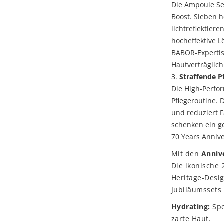
Die Ampoule Ser
Boost. Sieben 
lichtreflektier
hocheffektive L
BABOR-Expertis
Hautverträglich
Straffende P
Die High-Perfo
Pflegeroutine. D
und reduziert F
schenken ein ge
70 Years Annive
Mit den
Annive
Die ikonische
Heritage-Desi
Jubiläumssets 
Hydrating:
Spe
zarte Haut.