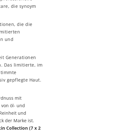
care, die synoym
ionen, die die
mitierten
en und
eit Generationen
 Das limitierte, im
estimmte
siv gepflegte Haut.
rdnuss mit
 von öl- und
 Reinheit und
ck der Marke ist.
 Collection (7 x 2