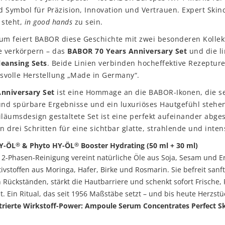
 Symbol für Präzision, Innovation und Vertrauen. Expert Skin
 steht,
in good hands
zu sein.
um feiert BABOR diese Geschichte mit zwei besonderen Kollekt
 verkörpern – das
BABOR 70 Years Anniversary Set
und die li
leansing Sets
. Beide Linien verbinden hocheffektive Rezeptur
svolle Herstellung „Made in Germany“.
Anniversary Set
ist eine Hommage an die BABOR-Ikonen, die s
und spürbare Ergebnisse und ein luxuriöses Hautgefühl stehen.
iläumsdesign gestaltete Set ist eine perfekt aufeinander abg
in drei Schritten für eine sichtbar glatte, strahlende und inten
HY-ÖL
& Phyto HY-ÖL
Booster Hydrating (50 ml + 30 ml)
®
®
 2-Phasen-Reinigung vereint natürliche Öle aus Soja, Sesam und E
tivstoffen aus Moringa, Hafer, Birke und Rosmarin. Sie befreit sanft
 Rückständen, stärkt die Hautbarriere und schenkt sofort Frische,
. Ein Ritual, das seit 1956 Maßstäbe setzt – und bis heute Herzstü
ierte Wirkstoff-Power: Ampoule Serum Concentrates Perfect Skin