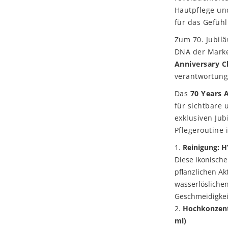
Hautpflege und
für das Gefühl
Zum 70. Jubilä
DNA der Marke
Anniversary C
verantwortung
Das
70 Years 
für sichtbare 
exklusiven Jub
Pflegeroutine 
Reinigung: 
Diese ikonische
pflanzlichen Ak
wasserlöslichen
Geschmeidigkeit
Hochkonzentr
ml)