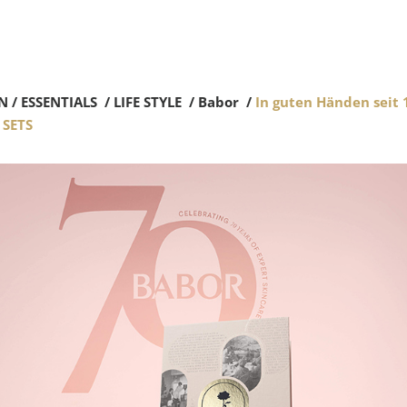
N
/
ESSENTIALS
/
LIFE STYLE
/
Babor
/
In guten Händen seit 
 SETS