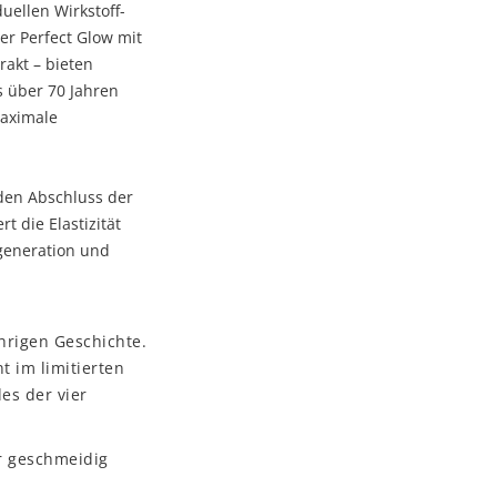
uellen Wirkstoff-
er Perfect Glow mit
rakt – bieten
s über 70 Jahren
maximale
den Abschluss der
t die Elastizität
egeneration und
hrigen Geschichte.
t im limitierten
es der vier
ür geschmeidig